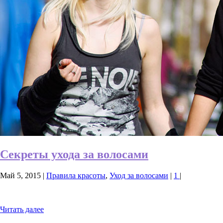
Секреты ухода за волосами
Май 5, 2015
|
Правила красоты
,
Уход за волосами
|
1
|
Читать далее