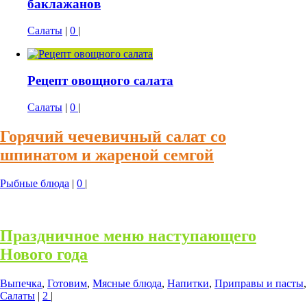
баклажанов
Салаты
|
0
|
Рецепт овощного салата
Салаты
|
0
|
Горячий чечевичный салат со
шпинатом и жареной семгой
Рыбные блюда
|
0
|
Праздничное меню наступающего
Нового года
Выпечка
,
Готовим
,
Мясные блюда
,
Напитки
,
Приправы и пасты
,
Салаты
|
2
|