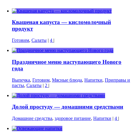
Квашеная капуста — кисломолочный
продукт
Готовим
,
Салаты
|
4
|
Праздничное меню наступающего Нового
года
Выпечка
,
Готовим
,
Мясные блюда
,
Напитки
,
Приправы и
пасты
,
Салаты
|
2
|
Долой простуду — домашними средствами
Домашние средства
,
здоровое питание
,
Напитки
|
4
|