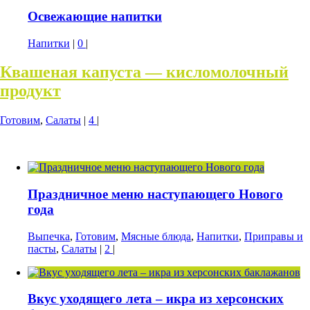
Освежающие напитки
Напитки
|
0
|
Квашеная капуста — кисломолочный
продукт
Готовим
,
Салаты
|
4
|
Праздничное меню наступающего Нового
года
Выпечка
,
Готовим
,
Мясные блюда
,
Напитки
,
Приправы и
пасты
,
Салаты
|
2
|
Вкус уходящего лета – икра из херсонских