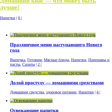
Домашний квас — что может быть
лучше!
Напитки
|
0
|
Праздничное меню наступающего Нового
года
Выпечка
,
Готовим
,
Мясные блюда
,
Напитки
,
Приправы и
пасты
,
Салаты
|
2
|
Долой простуду — домашними средствами
Домашние средства
,
здоровое питание
,
Напитки
|
4
|
Освежающие напитки