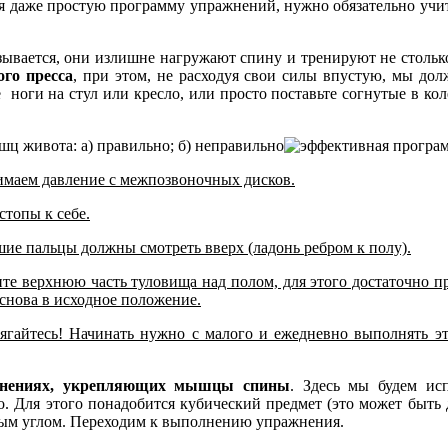
я даже простую программу упражнений, нужно обязательно учит
зывается, они излишне нагружают спину и тренируют не стольк
го пресса
, при этом, не расходуя свои силы впустую, мы до
ги на стул или кресло, или просто поставьте согнутые в колен
ц живота: а) правильно; б) неправильно
нимаем давление с межпозвоночных дисков.
топы к себе.
шие пальцы должны смотреть вверх (ладонь ребром к полу).
е верхнюю часть туловища над полом, для этого достаточно пр
 снова в исходное положение.
рягайтесь! Начинать нужно с малого и ежедневно выполнять э
жнениях, укрепляющих мышцы спины
. Здесь мы будем ис
. Для этого понадобится кубический предмет (это может быть 
ямым углом. Переходим к выполнению упражнения.