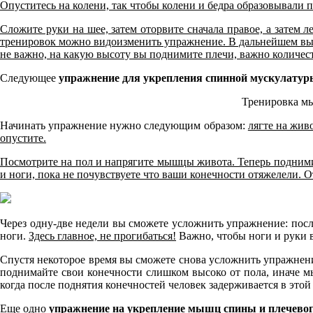
Опуститесь на колени, так чтобы колени и бедра образовывали 
Сложите руки на шее, затем оторвите сначала правое, а затем 
тренировок можно видоизменить упражнение. В дальнейшем выпо
не важно, на какую высоту вы поднимите плечи, важно количес
Следующее
упражнение для укрепления спинной мускулатур
Тренировка мы
Начинать упражнение нужно следующим образом:
лягте на жив
опустите.
Посмотрите на пол и напрягите мышцы живота. Теперь поднимит
и ноги, пока не почувствуете что ваши конечности отяжелели. 
Через одну-две недели вы сможете усложнить упражнение: после
ноги.
Здесь главное, не прогибаться!
Важно, чтобы ноги и руки в
Спустя некоторое время вы сможете снова усложнить упражнение
поднимайте свои конечности слишком высоко от пола, иначе м
когда после поднятия конечностей человек задерживается в этой
Еще одно
упражнение на укрепление мышц спины и плечевог