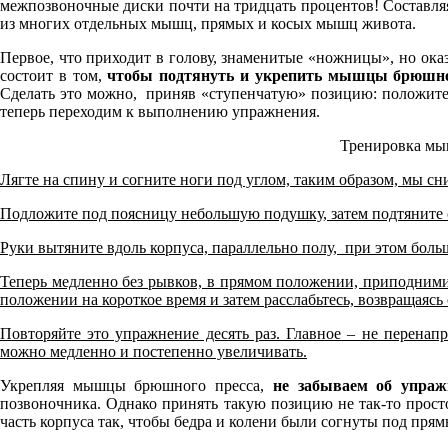
межпозвоночные диски почти на тридцать процентов! Составля
из многих отдельных мышц, прямых и косых мышц живота.
Первое, что приходит в голову, знаменитые «ножницы», но ока
состоит в том,
чтобы подтянуть и укрепить мышцы брюшно
Сделать это можно, приняв «ступенчатую» позицию: положите но
теперь переходим к выполнению упражнения.
Тренировка мыш
Лягте на спину и согните ноги под углом, таким образом, мы с
Подложите под поясницу небольшую подушку, затем подтяните с
Руки вытяните вдоль корпуса, параллельно полу, при этом боль
Теперь медленно без рывков, в прямом положении, приподнимит
положении на короткое время и затем расслабьтесь, возвращаясь
Повторяйте это упражнение десять раз. Главное – не перенап
можно медленно и постепенно увеличивать.
Укрепляя мышцы брюшного пресса,
не забываем об упра
позвоночника. Однако принять такую позицию не так-то просто
часть корпуса так, чтобы бедра и колени были согнуты под пр