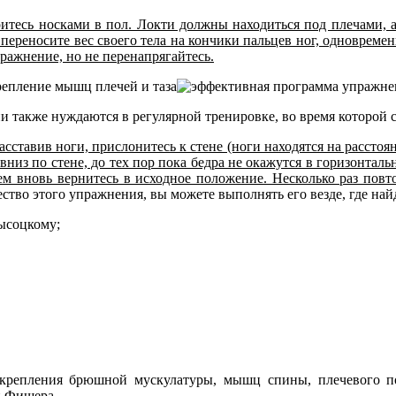
ритесь носками в пол. Локти должны находиться под плечами, 
переносите вес своего тела на кончики пальцев ног, одновремен
ражнение, но не перенапрягайтесь.
епление мышц плечей и таза
ни также нуждаются в регулярной тренировке, во время которой с
сставив ноги, прислонитесь к стене (ноги находятся на расстоян
низ по стене, до тех пор пока бедра не окажутся в горизонталь
ем вновь вернитесь в исходное положение. Несколько раз повт
тво этого упражнения, вы можете выполнять его везде, где найд
ысоцкому;
укрепления брюшной мускулатуры, мышц спины, плечевого п
н Фишера.