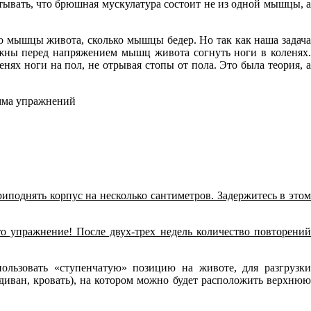
ывать, что брюшная мускулатура состоит не из одной мышцы, а
о мышцы живота, сколько мышцы бедер. Но так как наша задача
лжны перед напряжением мышц живота согнуть ноги в коленях
ях ноги на пол, не отрывая стопы от пола. Это была теория, а
иподнять корпус на несколько сантиметров. Задержитесь в этом
то упражнение! После двух-трех недель количество повторений
пользовать «ступенчатую» позицию на животе, для разгрузк
диван, кровать), на котором можно будет расположить верхнюю