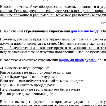
В позиции «скамейка» обопритесь на колени, предплечья и уп
живота. Если вы уверенно себя чувствуете в исходной позиции, 
дышите спокойно и равномерно. Несколько раз повторите это уп
Укр
В заключении
укрепляющие упражнения
для мышц бедер
. О
Пожалуй, это самое приятное упражнение.
Выпрямив и слегка ра
должны плотно прилегать к стене. Медленно начните скользить в
угол. Задержитесь на некоторое время в этом положении и зат
недели увеличивайте количество повторений. Главное преимущес
И завершаем комплекс упражнений
водными процедурами
по В
«Применяйте люди обтирание…
Разговаривать не надо приседайте до упада
Да не будьте мрачными и хмурыми
Если очень вам неймется обтирайтесь чем придется
Водными займитесь процедурами
Не страшны дурные вести начинаем бег на месте
В выигрыше даже начинающий»
Вот так выглядит эффективная программа упражнений для 
использованы рекомендации опытного ортопеда, доктора Юрге