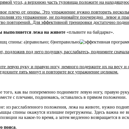
прямой угол, а верхнюю часть туловища положите на находящуюс
левое плечо от опоры. Это упражнение нужно повторить нескольк
лняя это упражнение, не поднимайте поочередно левое и правое
тво повторений. Для эффективной тренировки достаточно подни
ы выполняется лежа на животе
«плывите на байдарке».
шц спины: а)правильно; б)неправильно
от, подложив под него подушку, расслабьтесь, поднимите сначала
е левую руку и правую ногу, немного подержите их на весу и 
Отдохните пять минут и повторите все упражнение целиком.
 того, как вы попеременно поднимите левую ногу, правую руку/
месте с плечами, поднимаясь, оставались в прямом положении.
: из расслабленного положения, лежа на животе, нужно поднять
ышцы спины окажутся излишне перегружены. Здесь важна не вы
 позиции на какое-то время, а затем медленно возвращается в ис
о пояса
.