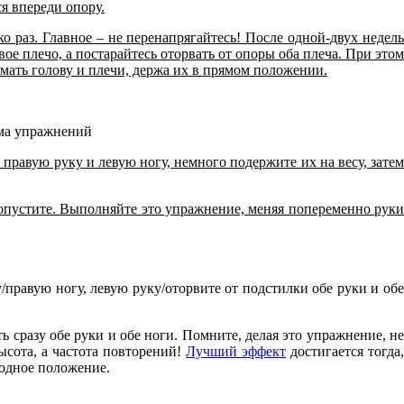
я впереди опору.
о раз. Главное – не перенапрягайтесь! После одной-двух недель
 плечо, а постарайтесь оторвать от опоры оба плеча. При этом
мать голову и плечи, держа их в прямом положении.
 правую руку и левую ногу, немного подержите их на весу, зате
опустите. Выполняйте это упражнение, меняя попеременно руки
правую ногу, левую руку/оторвите от подстилки обе руки и обе
 сразу обе руки и обе ноги. Помните, делая это упражнение, не
сота, а частота повторений!
Лучший эффект
достигается тогда
ходное положение.