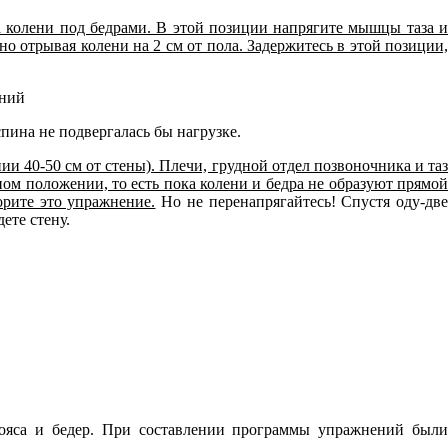
а колени под бедрами. В этой позиции напрягите мышцы таза и
но отрывая колени на 2 см от пола. Задержитесь в этой позиции,
пина не подвергалась бы нагрузке.
ии 40-50 см от стены). Плечи, грудной отдел позвоночника и та
ном положении, то есть пока колени и бедра не образуют прямой
орите это упражнение.
Но не перенапрягайтесь! Спустя оду-дв
ете стену.
ояса и бедер. При составлении программы упражнений были