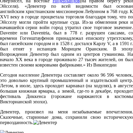
Оверэйсел, на востоке
Нидерландов
(на правом берегу реки
Эйсселя). «Девентер по всей видимости был основан
английским христианским миссионером Лебуином в 768 году. К
XVI веку в городе процветала торговля благодаря тому, что по
Эйсселу могли пройти крупные суда. Из-за обмеления реки и
начавшейся серии войн город утратил свое торговое значение.
Daventre или Daventria, был в 778 г. разрушен саксами, со
времени Гогенштауфенов принадлежал епископу утрехтскому,
был ганзейским городом и в 1528 г. достался Карлу V, а в 1591 г.
был отнят у испанцев Морицем Оранским. В эпоху
Возрождения Девентер был одним из центров гуманизма. На
начало XX века в городе проживало 27 тысяч жителей, он был
известен своими ковровыми фабриками.» Из Википедии
Сегодня население Девентера составляет около 96 596 человек,
это довольно крупный промышленный и издательский центр.
Летом, в июле, здесь проходит карнавал (на ходулях), в августе
большая книжная ярмарка, а зимой, где-то в декабре, проходит
фестиваль Диккенса (горожане наряжаются в костюмы
Викторианской эпохи).
Девентер, произвел на меня незабываемые впечатления.
Сказочные, старинные дома, сохранили свою историческую
первозданность.