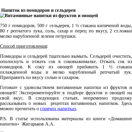
Напиток из помидоров и сельдерея
750 г помидоров, 500 г сельдерея, 1 ½ стакана кипяченой воды,
80 г репчатого лука, соль, сахар и перец по вкусу, 2 ст.ложки
мелко нарубленной зелени петрушки.
Способ приготовления
:
Помидоры и сельдерей тщательно вымыть. Сельдерей очистить,
ополоснуть и отжать сок в соковыжималке. Отжать сок из
помидоров. К соку из овощей прибавить 1 ½ стакана
охлажденной воды и мелко нарубленный репчатый лук.
Приправить по вкусу солью и сахаром.
Готовьте с удовольствием витаминные напитки из фруктов и
овощей! Экспериментируйте в подборе фруктов и овощей на
свой вкус. В следующих статьях, непременно продолжу
рассказывать о новых рецептах витаминных напитков. Здесь
можно прочитать о
горячих напитках
.
P.S. В статье использованы материалы из книги «Домашние
напитки» Жигарьков А.А.