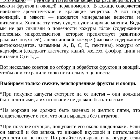
*Это важно
—
ценные питательные вещества распределяются в
мякоти фруктов и овощей неравномерно.
В кожице содержатся
наиболее ароматические и красящие вещества. А вот под
кожицей, в мякоти — находятся минеральные вещества и
витамины. Хотя на эту тему существуют и другие мнения. Ведь
мы не раз слышали о полезности кожуры яблок (содержание
полезных микроэлементов, которые препятствует развитию
раковых опухолей), апельсиновой кожуре (высокое содержание
антиоксидантов, витамины А, В, С, Е, пектины), кожуры от
картофеля (содержит клетчатку, калий, железо, фосфор, цинк и
витамин С) и т.д...
Вот несколько советов по отбору и обработке фруктов и овощей,
чтобы они сохранили свою питательную ценность
:
Выбираем только свежие, неиспорченные фрукты и овощи.
*При покупке капусты смотрите на ее листья – они должны
быть плотными, а их основание не должно быть толстым.
*На моркови не должно быть зеленых и желтых пятен, это
свидетельствует о том, что она выращена без нитратов.
*При покупке огурцов, пощупайте его около плодоножки. Если
он мягкий и без запаха, то никакой вкусовой и питательной
ценности он не несет. Потрогайте пупырышки на огурце, если