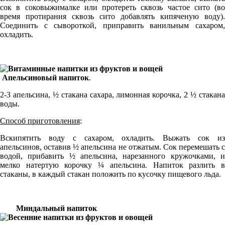
сок в соковыжималке или протереть сквозь частое сито (во
время протирания сквозь сито добавлять кипяченую воду).
Соединить с сывороткой, приправить ванильным сахаром,
охладить.
Апельсиновый напиток
.
2-3 апельсина, ½ стакана сахара, лимонная корочка, 2 ½ стакана
воды.
Способ приготовления
:
Вскипятить воду с сахаром, охладить. Выжать сок из
апельсинов, оставив ½ апельсина не отжатым. Сок перемешать с
водой, прибавить ½ апельсина, нарезанного кружочками, и
мелко натертую корочку ¼ апельсина. Напиток разлить в
стаканы, в каждый стакан положить по кусочку пищевого льда.
Миндальный напиток