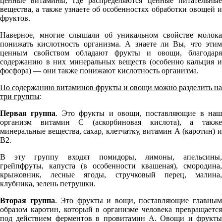
ценные витамины, где распределяются ценные питательные
вещества, а также узнаете об особенностях обработки овощей и
фруктов.
Наверное, многие слышали об уникальном свойстве молока
понижать кислотность организма. А знаете ли Вы, что этим
ценным свойством обладают фрукты и овощи, благодаря
содержанию в них минеральных веществ (особенно кальция и
фосфора) — они также понижают кислотность организма.
По содержанию витаминов фрукты и овощи можно разделить на
три группы
:
Первая группа
. Это фрукты и овощи, поставляющие в наш
организм витамин С (аскорбиновая кислота), а также
минеральные вещества, сахар, клетчатку, витамин А (каротин) и
В2.
В эту группу входят помидоры, лимоны, апельсины,
грейпфруты, капуста (в особенности квашеная), смородина,
крыжовник, лесные ягоды, стручковый перец, малина,
клубника, зелень петрушки.
Вторая группа
. Это фрукты и вощи, поставляющие главны
образом каротин, который в организме человека превращается
под действием ферментов в провитамин А. Овощи и фрукты