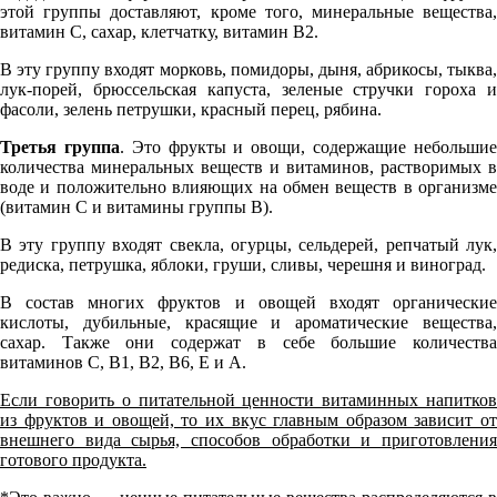
этой группы доставляют, кроме того, минеральные вещества,
витамин С, сахар, клетчатку, витамин В2.
В эту группу входят морковь, помидоры, дыня, абрикосы, тыква,
лук-порей, брюссельская капуста, зеленые стручки гороха и
фасоли, зелень петрушки, красный перец, рябина.
Третья группа
. Это фрукты и овощи, содержащие небольши
количества минеральных веществ и витаминов, растворимых в
воде и положительно влияющих на обмен веществ в организме
(витамин С и витамины группы В).
В эту группу входят свекла, огурцы, сельдерей, репчатый лук,
редиска, петрушка, яблоки, груши, сливы, черешня и виноград.
В состав многих фруктов и овощей входят органические
кислоты, дубильные, красящие и ароматические вещества,
сахар. Также они содержат в себе большие количества
витаминов С, В1, В2, В6, Е и А.
Если говорить о питательной ценности витаминных напитков
из фруктов и овощей, то их вкус главным образом зависит от
внешнего вида сырья, способов обработки и приготовления
готового продукта.