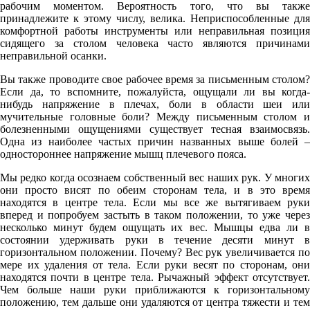
рабочим моментом. Вероятность того, что вы также
принадлежите к этому числу, велика. Неприспособленные для
комфортной работы инструменты или неправильная позиция
сидящего за столом человека часто являются причинами
неправильной осанки.
Вы также проводите свое рабочее время за письменным столом?
Если да, то вспомните, пожалуйста, ощущали ли вы когда-
нибудь напряжение в плечах, боли в области шеи или
мучительные головные боли? Между письменным столом и
болезненными ощущениями существует тесная взаимосвязь.
Одна из наиболее частых причин названных выше болей –
одностороннее напряжение мышц плечевого пояса.
Мы редко когда осознаем собственный вес наших рук. У многих
они просто висят по обеим сторонам тела, и в это время
находятся в центре тела. Если мы все же вытягиваем руки
вперед и попробуем застыть в таком положении, то уже через
несколько минут будем ощущать их вес. Мышцы едва ли в
состоянии удерживать руки в течение десяти минут в
горизонтальном положении. Почему? Вес рук увеличивается по
мере их удаления от тела. Если руки весят по сторонам, они
находятся почти в центре тела. Рычажный эффект отсутствует.
Чем больше наши руки приближаются к горизонтальному
положению, тем дальше они удаляются от центра тяжести и тем