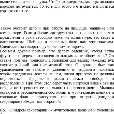
выше становится нагрузка. Чтобы их удержать, мышцы должны
изрядно потрудиться, то есть для этого им нужно напрягаться
гораздо сильнее.
Также обстоит дело и при работе на пишущей машинке или
компьютере. Если рабочие инструменты расположены так, что
предплечья и руки свободно лежат на клавиатуре, это ведет к
напряжениям. Шейные и головные боли нам уже знакомы.
Специалисты говорят о рукоплечном синдроме.
Возьмем другой пример. Что делает садовник, чтобы ветка
фруктового дерева, отягощенная плодами, не обломилась? Он
ставит под нее подпорку. Подпоркой для ваших тяжелых рук
служит рабочий или письменный стол. Он должен быть так
уравновешен по высоте и удалению от сидящего человека,
чтобы предплечья лежали на нем, плечи при этом не должны
подниматься. Предплечья должны лежать свободно и
расслабленно. При этом стол берет часть нагрузки ваших рук на
себя, а не переносит ее на мышцы плечевого пояса. Мышцы
остаются в расслабленном состоянии и мучительные шейные и
головные боли с приступами как при мигрени (синдром
секретарши) обходят вас стороной.
P.S. «Синдром секретарши» - мучительные шейные и головные