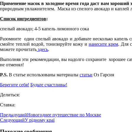
Применение масок в холодное время года даст вам хороший 
природным увлажнителем. Маска из спелого авокадо и каплей л
Список ингредиентов
:
спелый авокадо; 4-5 капель лимонного сока
Разомните один спелый авокадо и добавьте несколько капель с
смойте теплой водой, тонизируйте кожу и
нанесите крем
. Для 
можете прочитать
здесь
.
Выполняя эти рекомендации, вы надолго сохраните хорошее са
не отменял!
P.S.
В статье использованы материалы
статьи
Оз Гарсия
Берегите себя!
Будьте счастливы!
Делиться:
Ставка:
Предыдущий
Новогоднее путешествие по Москве
Следующий
У рідному краї
Похожие сообщения