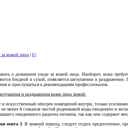
 за кожей лица
|
0
|
ывать о домашнем уходе за кожей лица. Наоборот, кожа требуе
овится бледной и сухой, появляется шелушении и раздражение. 
ания и прислушаться к рекомендациям профессионалов.
 шелушения и раздражения кожи лица зимой:
е и искусственный обогрев помещений внутри, только усиливают
не менее 8 стаканов чистой родниковой воды ежедневно и желат
вашего ежедневного рациона питания, так как они содержат мно
ми омега 3
. В зимний период, следует отдать предпочтение, 