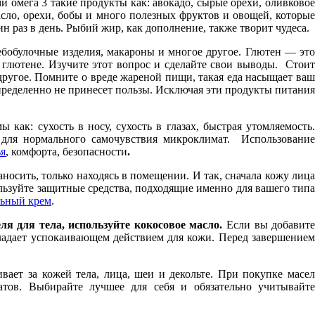
омега 3 такие продукты как: авокадо, сырые орехи, оливковое
сло, орехи, бобы и много полезных фруктов и овощей, которые
 раз в день. Рыбий жир, как дополнение, также творит чудеса.
ебобулочные изделия, макароны и многое другое. Глютен — эт
 глютене. Изучите этот вопрос и сделайте свои выводы. Стоит
другое. Помните о вреде жареной пищи, такая еда насыщает ваш
определенно не принесет пользы. Исключая эти продукты питания
ак: сухость в носу, сухость в глазах, быстрая утомляемость
 для нормального самочувствия микроклимат. Использование
ья
, комфорта, безопасности
.
носить, только находясь в помещении. И так, сначала кожу лиц
ользуйте защитные средства, подходящие именно для вашего тип
льный крем
.
ля для тела, используйте кокосовое масло.
Если вы добавит
бладает успокаивающем действием для кожи. Перед завершением
вает за кожей тела, лица, шеи и декольте. При покупке масе
ов. Выбирайте лучшее для себя и обязательно учитывайте