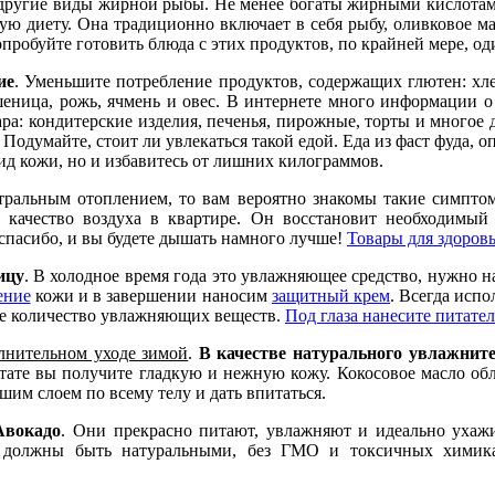
другие виды жирной рыбы. Не менее богаты жирными кислотами 
ю диету. Она традиционно включает в себя рыбу, оливковое ма
обуйте готовить блюда с этих продуктов, по крайней мере, один
ие
. Уменьшите потребление продуктов, содержащих глютен: хл
шеница, рожь, ячмень и овес. В интернете много информации о
а: кондитерские изделия, печенья, пирожные, торты и многое 
одумайте, стоит ли увлекаться такой едой. Еда из фаст фуда, 
вид кожи, но и избавитесь от лишних килограммов.
альным отоплением, то вам вероятно знакомы такие симптомы к
 качество воздуха в квартире. Он восстановит необходимый
 спасибо, и вы будете дышать намного лучше!
Товары для здоров
ицу
. В холодное время года это увлажняющее средство, нужно на
ение
кожи и в завершении наносим
защитный крем
. Всегда исп
ое количество увлажняющих веществ.
Под глаза нанесите питате
лнительном уходе зимой
.
В качестве натурального увлажните
льтате вы получите гладкую и нежную кожу. Кокосовое масло о
им слоем по всему телу и дать впитаться.
Авокадо
. Они прекрасно питают, увлажняют и идеально ухажи
 должны быть натуральными, без ГМО и токсичных химикат