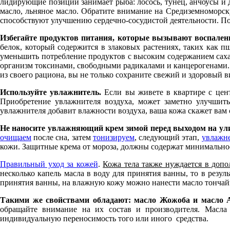
лидирующие позиции занимает рыба: лосось, тунец, анчоусы и 
масло, льняное масло. Обратите внимание на Средиземноморску
способствуют улучшению сердечно-сосудистой деятельности. Попр
Избегайте продуктов питания, которые вызывают воспален
белок, который содержится в злаковых растениях, таких как п
уменьшить потребление продуктов с высоким содержанием сахар
организм токсинами, свободными радикалами и канцерогенами. П
из своего рациона, вы не только сохраните свежий и здоровый 
Используйте увлажнитель.
Если вы живете в квартире с центр
Приобретение увлажнителя воздуха, может заметно улучшить
увлажнителя добавит влажности воздуха, ваша кожа скажет вам
Не наносите увлажняющий крем зимой перед выходом на ул
очищаем
после сна, затем
тонизируем
, следующий этап,
увлажн
кожи. Защитные крема от мороза, должны содержат минимальн
Правильный уход за кожей
.
Кожа тела также нуждается в допо
несколько капель масла в воду для принятия ванны, то в резу
принятия ванны, на влажную кожу можно нанести масло тончайш
Такими же свойствами обладают: масло Жожоба и масло 
обращайте внимание на их состав и производителя. Масла
индивидуальную переносимость того или иного средства.