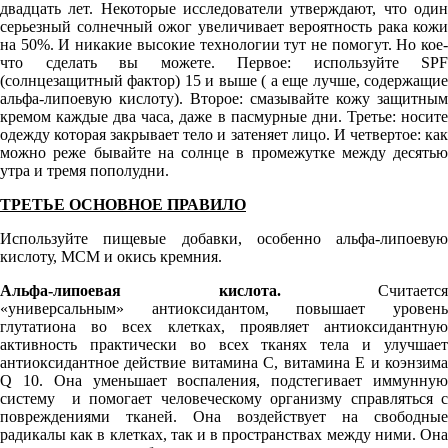
двадцать лет. Некоторые исследователи утверждают, что один
серьезный солнечный ожог увеличивает вероятность рака кожи
на 50%. И никакие высокие технологии тут не помогут. Но кое-
что сделать вы можете. Первое: используйте SPF
(солнцезащитный фактор) 15 и выше ( а еще лучше, содержащие
альфа-липоевую кислоту). Второе: смазывайте кожу защитным
кремом каждые два часа, даже в пасмурные дни. Третье: носите
одежду которая закрывает тело и затеняет лицо. И четвертое: как
можно реже бывайте на солнце в промежутке между десятью
утра и тремя пополудни.
ТРЕТЬЕ ОСНОВНОЕ ПРАВИЛО
Используйте пищевые добавки, особенно альфа-липоевую
кислоту, МСМ и окись кремния.
Альфа-липоевая кислота.
Считается
«универсальным» антиоксидантом, повышает уровень
глутатиона во всех клетках, проявляет антиоксидантную
активность практически во всех тканях тела и улучшает
антиоксидантное действие витамина С, витамина Е и коэнзима
Q 10. Она уменьшает воспаления, подстегивает иммунную
систему и помогает человеческому организму справляться с
повреждениями тканей. Она воздействует на свободные
радикалы как в клетках, так и в пространствах между ними. Она