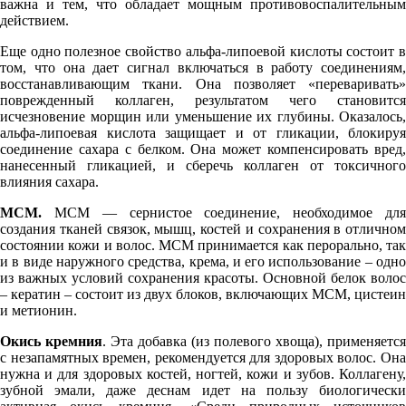
важна и тем, что обладает мощным противовоспалительным
действием.
Еще одно полезное свойство альфа-липоевой кислоты состоит в
том, что она дает сигнал включаться в работу соединениям,
восстанавливающим ткани. Она позволяет «переваривать»
поврежденный коллаген, результатом чего становится
исчезновение морщин или уменьшение их глубины. Оказалось,
альфа-липоевая кислота защищает и от гликации, блокируя
соединение сахара с белком. Она может компенсировать вред,
нанесенный гликацией, и сберечь коллаген от токсичного
влияния сахара.
МСМ.
МСМ
— сернистое
соединение, необходимое дл
создания тканей связок, мышц, костей и сохранения в отличном
состоянии кожи и волос. МСМ принимается как перорально, так
и в виде наружного средства, крема, и его использование – одно
из важных условий сохранения красоты. Основной белок волос
– кератин – состоит из двух блоков, включающих МСМ, цистеин
и метионин.
Окись кремния
. Эта добавка (из полевого хвоща), применяется
с незапамятных времен, рекомендуется для здоровых волос. Она
нужна и для здоровых костей, ногтей, кожи и зубов. Коллагену,
зубной эмали, даже деснам идет на пользу биологически