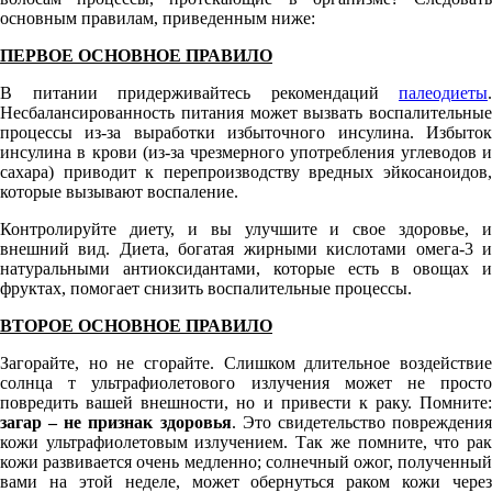
основным правилам, приведенным ниже:
ПЕРВОЕ ОСНОВНОЕ ПРАВИЛО
В питании придерживайтесь рекомендаций
палеодиеты
.
Несбалансированность питания может вызвать воспалительные
процессы из-за выработки избыточного инсулина. Избыток
инсулина в крови (из-за чрезмерного употребления углеводов и
сахара) приводит к перепроизводству вредных эйкосаноидов,
которые вызывают воспаление.
Контролируйте диету, и вы улучшите и свое здоровье, и
внешний вид. Диета, богатая жирными кислотами омега-3 и
натуральными антиоксидантами, которые есть в овощах и
фруктах, помогает снизить воспалительные процессы.
ВТОРОЕ ОСНОВНОЕ ПРАВИЛО
Загорайте, но не сгорайте. Слишком длительное воздействие
солнца т ультрафиолетового излучения может не просто
повредить вашей внешности, но и привести к раку. Помните:
загар – не признак здоровья
. Это свидетельство повреждени
кожи ультрафиолетовым излучением. Так же помните, что рак
кожи развивается очень медленно; солнечный ожог, полученный
вами на этой неделе, может обернуться раком кожи через