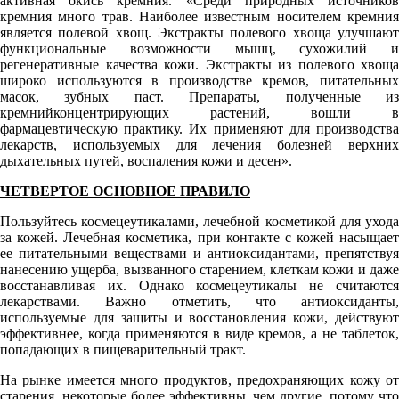
активная окись кремния. «Среди природных источников
кремния много трав. Наиболее известным носителем кремния
является полевой хвощ. Экстракты полевого хвоща улучшают
функциональные возможности мышц, сухожилий и
регенеративные качества кожи. Экстракты из полевого хвоща
широко используются в производстве кремов, питательных
масок, зубных паст. Препараты, полученные из
кремнийконцентрирующих растений, вошли в
фармацевтическую практику. Их применяют для производства
лекарств, используемых для лечения болезней верхних
дыхательных путей, воспаления кожи и десен».
ЧЕТВЕРТОЕ ОСНОВНОЕ ПРАВИЛО
Пользуйтесь космецеутикалами, лечебной косметикой для ухода
за кожей. Лечебная косметика, при контакте с кожей насыщает
ее питательными веществами и антиоксидантами, препятствуя
нанесению ущерба, вызванного старением, клеткам кожи и даже
восстанавливая их. Однако космецеутикалы не считаются
лекарствами. Важно отметить, что антиоксиданты,
используемые для защиты и восстановления кожи, действуют
эффективнее, когда применяются в виде кремов, а не таблеток,
попадающих в пищеварительный тракт.
На рынке имеется много продуктов, предохраняющих кожу от
старения, некоторые более эффективны, чем другие, потому что