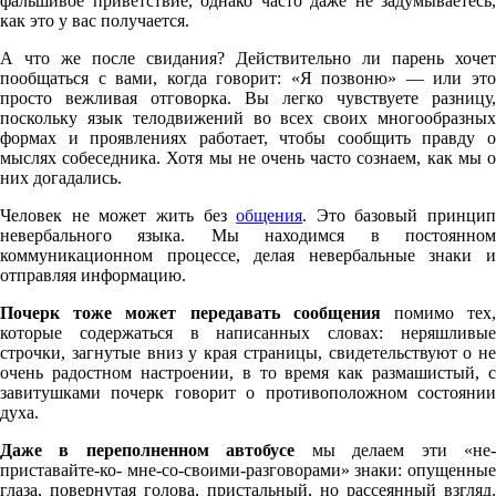
фальшивое приветствие, однако часто даже не задумываетесь,
как это у вас получается.
А что же после свидания? Действительно ли парень хочет
пообщаться с вами, когда говорит: «Я позвоню» — или это
просто вежливая отговорка. Вы легко чувствуете разницу,
поскольку язык телодвижений во всех своих многообразных
формах и проявлениях работает, чтобы сообщить правду о
мыслях собеседника. Хотя мы не очень часто сознаем, как мы о
них догадались.
Человек не может жить без
общения
. Это базовый принцип
невербального языка. Мы находимся в постоянном
коммуникационном процессе, делая невербальные знаки и
отправляя информацию.
Почерк тоже может передавать сообщения
помимо тех
которые содержаться в написанных словах: неряшливые
строчки, загнутые вниз у края страницы, свидетельствуют о не
очень радостном настроении, в то время как размашистый, с
завитушками почерк говорит о противоположном состоянии
духа.
Даже в переполненном автобусе
мы делаем эти «не
приставайте-ко- мне-со-своими-разговорами» знаки: опущенные
глаза, повернутая голова, пристальный, но рассеянный взгляд.