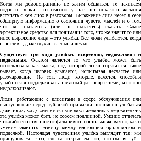
Когда мы демонстративно не хотим общаться, то начинаем
подавать знаки, что именно у нас нет никакого желания
вступать с кем-либо в разговоры. Выражение лица несет в себе
обширную информацию о состоянии чувств, мыслей и о том,
что вы пытаетесь (или не пытаетесь) сказать. Самое
эффективное средство для понимания того, что же значит то или
иное выражение лица – это улыбка. Все люди улыбаются, когда
счастливы, даже глухие, слепые и немые.
Существует три вида улыбки:
искренняя, недовольная 
поддельная
. Фактом является то, что улыбка может быть
использована как маска, под которой легко спрятаться: такое
бывает, когда человек улыбается, испытывая несчастье или
разочарование. Но есть люди, которые, кажется, способны
улыбаться и поддерживать приятный разговор с теми, кого они
недолюбливают.
Люди, работающие с клиентами в сфере обслуживания или
выступающие перед публикой привыкли постоянно улыбаться
даже тогда, когда они не испытывают желания. Следовательно,
эта улыбка может быть не совсем подлинной. Умение отличать
что-либо естественное от фальшивого настолько же важно, как и
умение заметить разницу между настоящим бриллиантом и
подделкой. Настоящая чувственная улыбка выглядит так: мы
прищуриваем глаза, слегка открываем рот, показывая зубы.