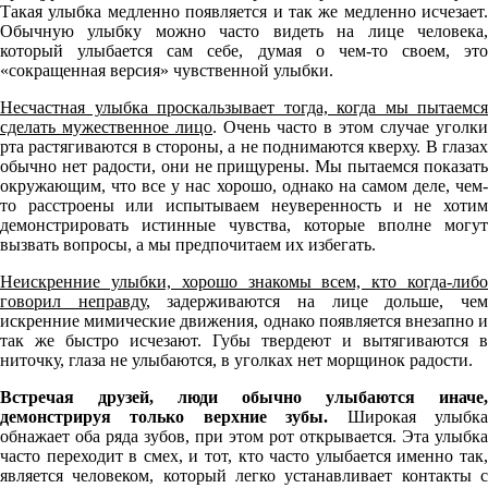
Такая улыбка медленно появляется и так же медленно исчезает.
Обычную улыбку можно часто видеть на лице человека,
который улыбается сам себе, думая о чем-то своем, это
«сокращенная версия» чувственной улыбки.
Несчастная улыбка проскальзывает тогда, когда мы пытаемся
сделать мужественное лицо
. Очень часто в этом случае уголки
рта растягиваются в стороны, а не поднимаются кверху. В глазах
обычно нет радости, они не прищурены. Мы пытаемся показать
окружающим, что все у нас хорошо, однако на самом деле, чем-
то расстроены или испытываем неуверенность и не хотим
демонстрировать истинные чувства, которые вполне могут
вызвать вопросы, а мы предпочитаем их избегать.
Неискренние улыбки, хорошо знакомы всем, кто когда-либо
говорил неправду
, задерживаются на лице дольше, че
искренние мимические движения, однако появляется внезапно и
так же быстро исчезают. Губы твердеют и вытягиваются в
ниточку, глаза не улыбаются, в уголках нет морщинок радости.
Встречая друзей, люди обычно улыбаются иначе,
демонстрируя только верхние зубы.
Широкая улыбк
обнажает оба ряда зубов, при этом рот открывается. Эта улыбка
часто переходит в смех, и тот, кто часто улыбается именно так,
является человеком, который легко устанавливает контакты с