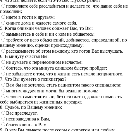
4. Что Вы делаете, если что-то Вас глубоко ранит?
позволяете себе расслабиться и делаете то, что давно себе не
позволяли;
идете в гости к друзьям;
сидите дома и жалеете самого себя.
5. Когда близкий человек обижает Вас, то Вы:
замыкаетесь в себе и ни с кем не общаетесь;
требуете от него объяснений, добиваетесь справедливой, по
вашему мнению, оценки происходящему;
рассказываете об этом каждому, кто готов Вас выслушать.
6. В минуту счастья Вы:
не думаете о перенесенном несчастье;
боитесь, что эта минута слишком быстро пройдет;
не забываете о том, что в жизни есть немало неприятного.
7. Что Вы думаете о психиатрах?
Вам бы не хотелось стать пациентом такого специалиста;
многим людям они могли бы реально помочь;
человек самостоятельно, без психиатра, должен помогать
себе выбираться из жизненных передряг.
8. Судьба, по Вашему мнению:
Вас преследует,
несправедлива к Вам,
благосклонна к Вам.
9. О чем Вы думаете после ссоры с супругом или любым