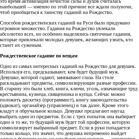
это время активизация нечистой силы и духов считалась
наибольшей — именно по этой причине все ждали полуночи,
чтоб приобщиться к таинству гаданий на Рождество.
Способов рождественских гаданий на Руси было придумано
огромное множество. Гадания на Рождество увлекали
абсолютно всех, но особенно выделялись святочные гадания,
которые привлекали молодых девушек, желающих узнать, кто
станет их суженым.
Рождественское гадание по вещам
Одно из самых интересных гаданий на Рождество для девушек.
Используя его, предсказывают, кем будет будущий муж.
Девушке, которой гадают, завязывают глаза. На столе
раскладывают предметы, символизирующие разные профессии.
В старину это были хлеб, книга, ключи, уголь, означающие труд
крестьянина, кузнеца, священника и купца. Сейчас можно
положить дискетку (программист), книгу законодательства
(адвокат), органайзер (управленец) и так далее. Кроме этого
кладут и обручальное кольцо. Девушке предлагают наугад
выбрать один из предметов. Если с трех попыток она выбирает
одно и то же, то будущий муж будет той профессии, которую
символизирует выбранный предмет. Если в руки попадается
только кольцо, это значит, что девушка непременно выйдет
замуж в будущем году, но кем будет этот человек — неизвестно.