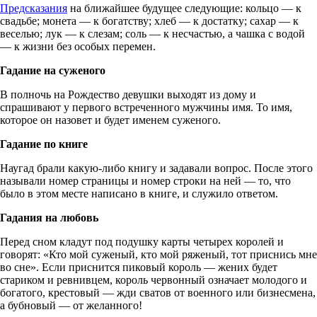
Предсказания
на ближайшее будущее следующие: кольцо — к
свадьбе; монета — к богатству; хлеб — к достатку; сахар — к
веселью; лук — к слезам; соль — к несчастью, а чашка с водой
— к жизни без особых перемен.
Гадание на суженого
В полночь на Рождество девушки выходят из дому и
спрашивают у первого встреченного мужчины имя. То имя,
которое он назовет и будет именем суженого.
Гадание по книге
Наугад брали какую-либо книгу и задавали вопрос. После этого
называли номер страницы и номер строки на ней — то, что
было в этом месте написано в книге, и служило ответом.
Гадания на любовь
Перед сном кладут под подушку карты четырех королей и
говорят: «Кто мой суженый, кто мой ряженый, тот приснись мне
во сне». Если приснится пиковый король — жених будет
стариком и ревнивцем, король червонный означает молодого и
богатого, крестовый — жди сватов от военного или бизнесмена,
а бубновый — от желанного!