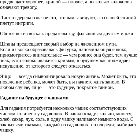
предвещает хорошее, кривой — плохое, а несколько колоколов
означают тревогу.
Лист от дерева означает то, что вам завидуют, а за вашей спиной
плетут интриги.
Обезьянка из воска к предательству, фальшивым друзьям и лжи.
Штаны предвещают скорый выбор на жизненном пути.
Если из воска образовалась фигурка, напоминающая яблоко,
присмотритесь внимательнее — чем ровнее она будет, тем лучше
знак, если яблоко окажется кривым, в будущем вас поджидает
искушение, от которого следует отказаться.
Яйцо — всегда символизировало новую жизнь. Может быть, это
появление ребенка, может быть, вы начнете жить заново. В
любом случае, яйцо — это будущее, покрытое тайной.
Гадание на будущее с чашками
Для гадания потребуется несколько чашек соответствующих
числом количеству гадающих. В чашки кладут кольцо, монету,
хлеб, сахар, лук, соль, в одну чашку наливают немного воды. С
закрытыми глазами, каждый из гадающих, по очереди, выбирает
чашку.