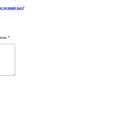
оследний раз?
чены
*