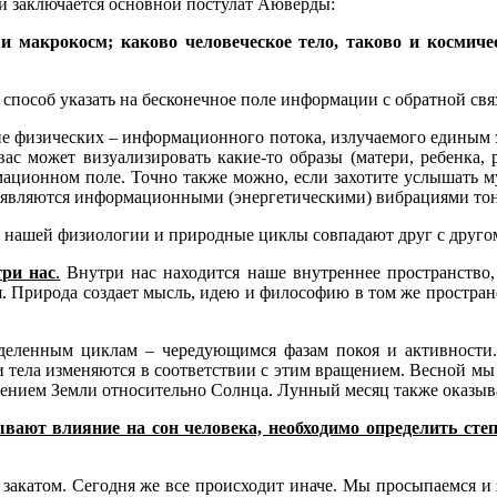
м и заключается основной постулат Аюверды:
 макрокосм; каково человеческое тело, таково и космическ
о способ указать на бесконечное поле информации с обратной с
не физических – информационного потока, излучаемого единым 
с может визуализировать какие-то образы (матери, ребенка, р
ационном поле. Точно также можно, если захотите услышать м
ые являются информационными (энергетическими) вибрациями тон
лы нашей физиологии и природные циклы совпадают друг с друго
три нас
.
Внутри нас находится наше внутреннее пространство,
я. Природа создает мысль, идею и философию в том же пространст
деленным циклам – чередующимся фазам покоя и активности. 
тела изменяются в соответствии с этим вращением. Весной мы в
жением Земли относительно Солнца. Лунный месяц также оказыва
вают влияние на сон человека, необходимо определить сте
закатом. Сегодня же все происходит иначе. Мы просыпаемся и з