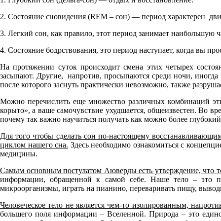
2. Состояние сновидения (REM – сон) — период характерен дви
3. Легкий сон, как правило, этот период занимает наибольшую
4. Состояние бодрствования, это период наступает, когда вы пр
На протяжении суток происходит смена этих четырех состоя
засыпают. Другие, напротив, просыпаются среди ночи, иногда по
после которого заснуть практически невозможно, также разрушае
Можно перечислить еще множество различных комбинаций этих
корыто», а ваше самочувствие ухудшается, общеизвестен. Во вр
почему так важно научиться получать как можно более глубокий 
Для того чтобы сделать сон по-настоящему восстанавливающим,
циклом нашего сна.
Здесь необходимо ознакомиться с концепци
медицины.
Cамым основным постулатом Аюверды есть утверждение, что тел
информации, обращенной к самой себе. Наше тело – это п
микроорганизмы, играть на пианино, переваривать пищу, вывод
Человеческое тело не является чем-то изолированным, напроти
большего поля информации – Вселенной. Природа – это единое