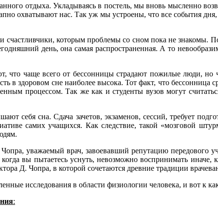
данного отдыха. Укладываясь в постель, мы вновь мысленно воз
запно охватывают нас. Так уж мы устроены, что все события дня
 и счастливчики, которым проблемы со сном пока не знакомы. П
годняшний день, она самая распространенная. А то невообразим
, что чаще всего от бессонницы страдают пожилые люди, но ч
ность в здоровом сне наиболее высока. Тот факт, что бессонниц
твенным процессом. Так же как и студенты вузов могут считать
ют себя сна. Сдача зачетов, экзаменов, сессий, требует подго
иативе самих учащихся. Как следствие, такой «мозговой штур
юдям.
к Чопра, уважаемый врач, завоевавший репутацию передового у
огда вы пытаетесь уснуть, невозможно воспринимать иначе, как
октора Д. Чопра, в которой сочетаются древние традиции враче
ленные исследования в области физиологии человека, и вот к к
яния
: