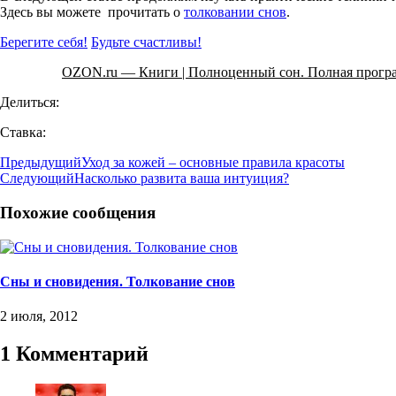
Здесь вы можете прочитать о
толковании снов
.
Берегите себя!
Будьте счастливы!
OZON.ru — Книги | Полноценный сон. Полная програ
Делиться:
Ставка:
Предыдущий
Уход за кожей – основные правила красоты
Следующий
Насколько развита ваша интуиция?
Похожие сообщения
Сны и сновидения. Толкование снов
2 июля, 2012
1 Комментарий