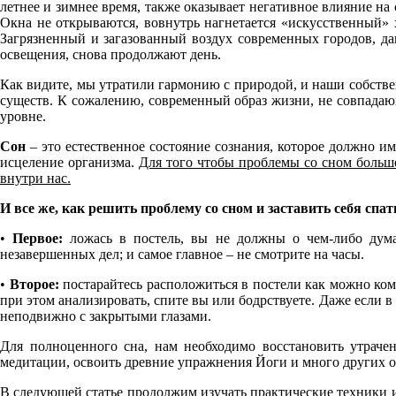
летнее и зимнее время, также оказывает негативное влияние на с
Окна не открываются, вовнутрь нагнетается «искусственный» 
Загрязненный и загазованный воздух современных городов, да
освещения, снова продолжают день.
Как видите, мы утратили гармонию с природой, и наши собств
существ. К сожалению, современный образ жизни, не совпадаю
уровне.
Сон
– это естественное состояние сознания, которое должно им
исцеление организма.
Для того чтобы проблемы со сном больш
внутри нас.
И все же, как решить проблему со сном и заставить себя спат
•
Первое:
ложась в постель, вы не должны о чем-либо думат
незавершенных дел; и самое главное – не смотрите на часы.
•
Второе:
постарайтесь расположиться в постели как можно комфо
при этом анализировать, спите вы или бодрствуете. Даже если в
неподвижно с закрытыми глазами.
Для полноценного сна, нам необходимо восстановить утраче
медитации, освоить древние упражнения Йоги и много других о
В следующей статье продолжим изучать практические техники 