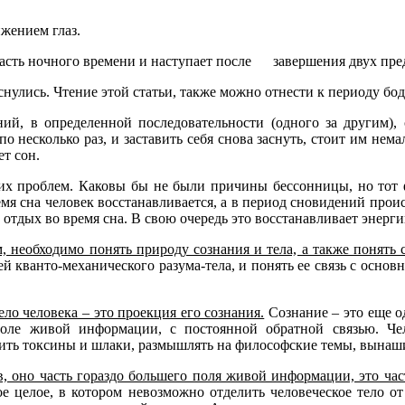
жением глаз.
 часть ночного времени и наступает после завершения двух пр
оснулись. Чтение этой статьи, также можно отнести к периоду бо
ний, в определенной последовательности (одного за другим)
 несколько раз, и заставить себя снова заснуть, стоит им нема
т сон.
 проблем. Каковы бы не были причины бессонницы, но тот фа
емя сна человек восстанавливается, а в период сновидений про
отдых во время сна. В свою очередь это восстанавливает энерги
 необходимо понять природу сознания и тела, а также понять 
ей кванто-механического разума-тела, и понять ее связь с ос
о человека – это проекция его сознания.
Сознание – это еще о
оле живой информации, с постоянной обратной связью. Чел
ить токсины и шлаки, размышлять на философские темы, вынашив
в, оно часть гораздо большего поля живой информации, это час
 целое, в котором невозможно отделить человеческое тело от