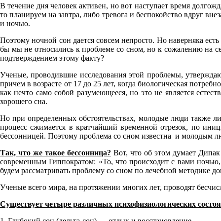
В течение дня человек активен, но вот наступает время долгож
то планируем на завтра, либо тревога и беспокойство вдруг вне
и ночью.
Поэтому ночной сон дается совсем непросто. Но наверняка есть
бы мы не относились к проблеме со сном, но к сожалению на се
подтверждением этому факту?
Ученые, проводившие исследования этой проблемы, утверждают
причем в возрасте от 17 до 25 лет, когда биологическая потреб
как нечто само собой разумеющееся, но это не является естес
хорошего сна.
Но при определенных обстоятельствах, молодые люди также лиша
процесс сжимается в кратчайший временной отрезок, по иниц
бессонницей. Поэтому проблема со сном известна и молодым л
Так, что же такое бессонница?
Вот, что об этом думает Дипа
современным Гиппократом: «То, что происходит с вами ночью, к
будем рассматривать проблему со сном по лечебной методике д
Ученые всего мира, на протяжении многих лет, проводят бесчис
Существует четыре различных психофизиологических состо
1. Глубокий сон (дельта-сон) — отдых и восстановление.