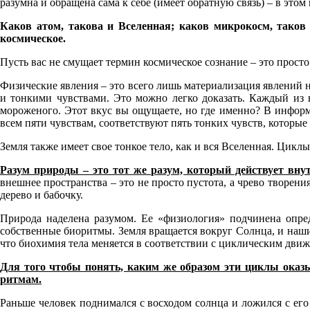
разумна и обращена сама к себе (имеет обратную связь) – в это
Каков атом, такова и Вселенная; каков микрокосм, таков и
космическое.
Пусть вас не смущает термин космическое сознание – это прост
Физические явления – это всего лишь материализация явлений 
и тонкими чувствами. Это можно легко доказать. Каждый из ва
мороженого. Этот вкус вы ощущаете, но где именно? В информ
всем пяти чувствам, соответствуют пять тонких чувств, котор
Земля также имеет свое тонкое тело, как и вся Вселенная. Цик
Разум природы – это тот же разум, который действует вну
внешнее пространства – это не просто пустота, а чрево творени
дерево и бабочку.
Природа наделена разумом. Ее «физиология» подчинена опре
собственные биоритмы. Земля вращается вокруг Солнца, и наши 
что биохимия тела меняется в соответствии с циклическим дви
Для того чтобы понять, каким же образом эти циклы оказы
ритмам.
Раньше человек поднимался с восходом солнца и ложился с его 