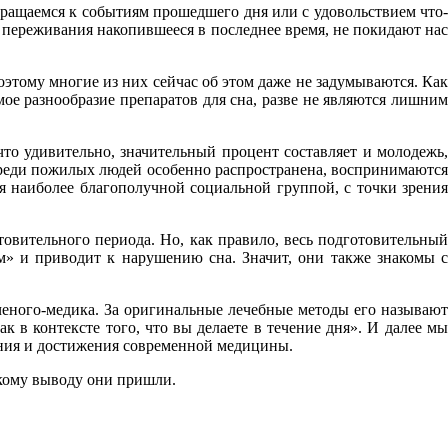
вращаемся к событиям прошедшего дня или с удовольствием что-
, переживания накопившееся в последнее время, не покидают нас
оэтому многие из них сейчас об этом даже не задумываются. Как
ое разнообразие препаратов для сна, разве не являются лишним
то удивительно, значительный процент составляет и молодежь,
а среди пожилых людей особенно распространена, воспринимаются
ся наиболее благополучной социальной группой, с точки зрения
товительного периода. Но, как правило, весь подготовительный
м» и приводит к нарушению сна. Значит, они также знакомы с
ченого-медика. За оригинальные лечебные методы его называют
 в контексте того, что вы делаете в течение дня». И далее мы
вания и достижения современной медицины.
акому выводу они пришли.