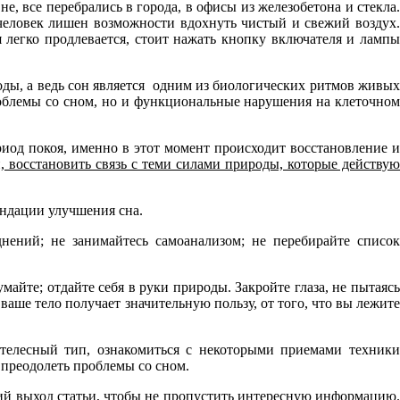
не, все перебрались в города, в офисы из железобетона и стекла.
человек лишен возможности вдохнуть чистый и свежий воздух.
 легко продлевается, стоит нажать кнопку включателя и лампы
ды, а ведь сон является одним из биологических ритмов живых
роблемы со сном, но и функциональные нарушения на клеточном
риод покоя, именно в этот момент происходит восстановление и
 восстановить связь с теми силами природы, которые действу
ндации улучшения сна.
ений; не занимайтесь самоанализом; не перебирайте списо
майте; отдайте себя в руки природы. Закройте глаза, не пытаяс
ваше тело получает значительную пользу, от того, что вы лежите
телесный тип, ознакомиться с некоторыми приемами техники
 преодолеть проблемы со сном.
ий выход статьи, чтобы не пропустить интересную информацию.