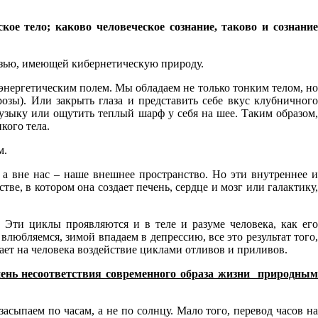
ое тело; каково человеческое сознание, таково и сознание
вязью, имеющей кибернетическую природу.
энергетическим полем. Мы обладаем не только тонким телом, но
озы). Или закрыть глаза и представить себе вкус клубничного
узыку или ощутить теплый шарф у себя на шее. Таким образом,
кого тела.
м.
 а вне нас – наше внешнее пространство. Но эти внутреннее 
ве, в котором она создает печень, сердце и мозг или галактику,
Эти циклы проявляются и в теле и разуме человека, как его
любляемся, зимой впадаем в депрессию, все это результат того,
ет на человека воздействие циклами отливов и приливов.
пень несоответствия современного образа жизни природным
асыпаем по часам, а не по солнцу. Мало того, перевод часов на