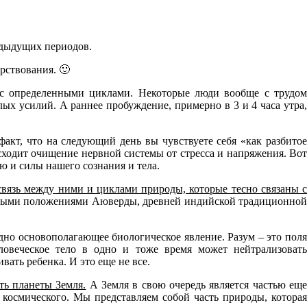
едыдущих периодов.
дрствования. 🙂
, с определенными циклами. Некоторые люди вообще с трудом
лых усилий. А раннее пробуждение, примерно в 3 и 4 часа утра,
кт, что на следующий день вы чувствуете себя «как разбитое
исходит очищение нервной системы от стресса и напряжения. Вот
ю и силы нашего сознания и тела.
связь между ними и циклами природы, которые тесно связаны с
новными положениями Аюверды, древней индийской традиционной
дно основополагающее биологическое явление. Разум – это пол
овеческое тело в одно и тоже время может нейтрализовать
ать ребенка. И это еще не все.
ть планеты Земля.
А Земля в свою очередь является частью ещ
 космического. Мы представляем собой часть природы, которая