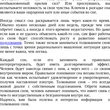
необыкновенный прилив сил? Или проснувшись, вы
испытываете неловкость за свои чувства. Ключом к разгадке сна
являются ваши ощущения нате или иные события во сне.
Иногда смысл сна раскрывается лишь через какое-то время.
Обычно нужно несколько дней или недель, прежде чем сон
обретет смысл, а иногда и этого времени недостаточно. Но даже
если вам и не удалось объяснить какой-то сон, сам факт работы
со сном будет способствовать росту и развитию вашего
подсознания
. Точно также нельзя заниматься толкованием снов
лишь с точки зрения рационального мышления: интуиция здесь
не менее важна, чем логика.
Каждый сон, если его запомнить и правильно
интерпретировать, будет иметь долговременный эффект.
Человек будет навсегда связан с ним, а через него – со своим
внутренним миром. Правильное понимание сна весьма полезно,
так как человек испытывает удовлетворение и умиротворение,
получив наставление изнутри. Толкование снов – это всегда
живой диалог с собственным подсознанием. Обретя навык
толкования снов, человек начинает понимать, что имеет связь с
чем-то могущественным и безграничным внутри нас.
Надеюсь, вам была полезна и интересна информация о
толковании снов.