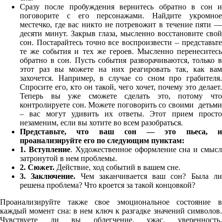
Сразу после пробуждения вернитесь обратно в сон и
поговорите с его персонажами. Найдите укромное
местечко, где вас никто не потревожит в течение пяти —
десяти минут. Закрыв глаза, мысленно восстановите свой
сон. Постарайтесь точно все воспроизвести – представьте
те же события и тех же героев. Мысленно перенеситесь
обратно в сон. Пусть события разворачиваются, только в
этот раз вы можете на них реагировать так, как вам
захочется. Например, в случае со сном про грабителя.
Спросите его, кто он такой, чего хочет, почему это делает.
Теперь вы уже сможете сделать это, потому что
контролируете сон. Можете поговорить со своими детьми
– вас могут удивить их ответы. Этот прием просто
незаменим, если вы хотите во всем разобраться.
Представьте, что ваш сон — это пьеса, и
проанализируйте его по следующим пунктам:
1.
Вступление
. Художественное оформление сна и смыс
затронутой в нем проблемы.
2.
Сюжет.
Действие, ход событий в вашем сне.
3.
Заключение.
Чем заканчивается ваш сон? Была л
решена проблема? Что кроется за такой концовкой?
Проанализируйте также свое эмоциональное состояние в
каждый момент сна: в нем ключ к разгадке значений символов.
Чувствуете ли вы облегчение, ужас, уверенность,