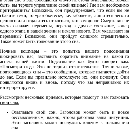
быть, вы теряете управление своей жизнью? Где вам необходимо
притормозить? Возможно, сон предупреждает, что если вы не
сбавите темп, то «разобьетесь», т.е. заболеете, лишитесь чего-то
ценного или отдалитесь от кого-то, кто вам дорог. Смерть во сне
часто означает перемены, переход в другое состояние, конец
одного этапа в вашей жизни и начало нового. Вам указывают на
перемены? Возможно, они пройдут слишком стремительно.
Такое может быть толкование этого сна.
Ночные кошмары – это попытка вашего подсознания
шокировать вас, заставить обратить внимание на какой-то
аспект вашей жизни. Подсознание как будто говорит вам:
«Посмотри сюда. Это не терпит отлагательств». Точно также,
повторяющиеся сны – это сообщения, которые пытаются дойти
до вас. Если вы правильно истолкуете их, они исчезнут. Они
появляются вновь и вновь, потому что вы неправильно их
интерпретируете.
Рассмотрим несколько приемов, которые помогут вам толковать
свои сны:
Озаглавьте свой сон. Заголовок может быть и вовсе
бессмысленным, важно, чтобы работала ваша интуиция.
Этот заголовок может послужить ключом к толкованию
сна.