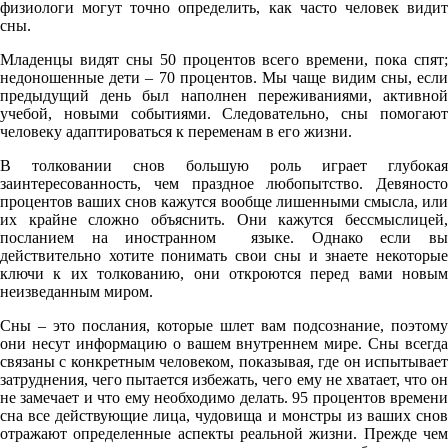
физиологи могут точно определить, как часто человек видит
сны.
Младенцы видят сны 50 процентов всего времени, пока спят;
недоношенные дети – 70 процентов. Мы чаще видим сны, если
предыдущий день был наполнен переживаниями, активной
учебой, новыми событиями. Следовательно, сны помогают
человеку адаптироваться к переменам в его жизни.
В толковании снов большую роль играет глубокая
заинтересованность, чем праздное любопытство. Девяносто
процентов ваших снов кажутся вообще лишенными смысла, или
их крайне сложно объяснить. Они кажутся бессмыслицей,
посланием на иностранном языке. Однако если вы
действительно хотите понимать свои сны и знаете некоторые
ключи к их толкованию, они откроются перед вами новым
неизведанным миром.
Сны – это послания, которые шлет вам подсознание, поэтому
они несут информацию о вашем внутреннем мире. Сны всегда
связаны с конкретным человеком, показывая, где он испытывает
затруднения, чего пытается избежать, чего ему не хватает, что он
не замечает и что ему необходимо делать. 95 процентов времени
сна все действующие лица, чудовища и монстры из ваших снов
отражают определенные аспекты реальной жизни. Прежде чем