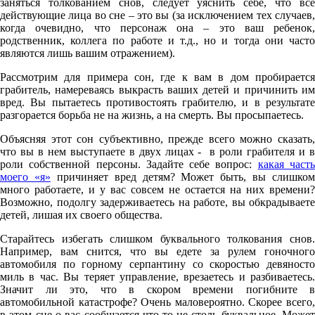
заняться толкованием снов, следует уяснить себе, что все
действующие лица во сне – это вы (за исключением тех случаев,
когда очевидно, что персонаж она – это ваш ребенок,
родственник, коллега по работе и т.д., но и тогда они часто
являются лишь вашим отражением).
Рассмотрим для примера сон, где к вам в дом пробирается
грабитель, намереваясь выкрасть ваших детей и причинить им
вред. Вы пытаетесь противостоять грабителю, и в результате
разгорается борьба не на жизнь, а на смерть. Вы просыпаетесь.
Объясняя этот сон субъективно, прежде всего можно сказать,
что вы в нем выступаете в двух лицах - в роли грабителя и в
роли собственной персоны. Задайте себе вопрос:
какая част
моего «я»
причиняет вред детям? Может быть, вы слишком
много работаете, и у вас совсем не остается на них времени?
Возможно, подолгу задерживаетесь на работе, вы обкрадываете
детей, лишая их своего общества.
Старайтесь избегать слишком буквального толкования снов.
Например, вам снится, что вы едете за рулем гоночного
автомобиля по горному серпантину со скоростью девяносто
миль в час. Вы теряет управление, врезаетесь и разбиваетесь.
Значит ли это, что в скором времени погибните в
автомобильной катастрофе? Очень маловероятно. Скорее всего,
в этом сне о вас сообщается что-то не столь буквальное. Может