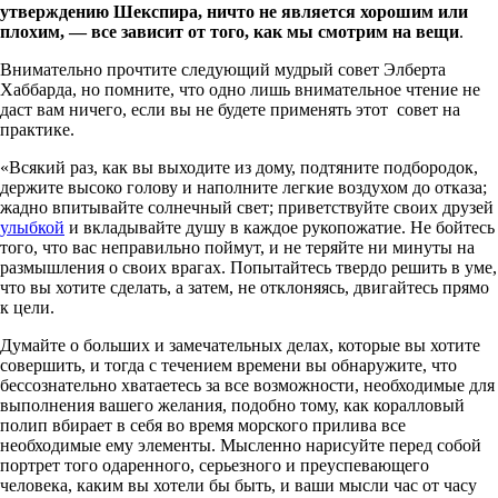
утверждению Шекспира, ничто не является хорошим или
плохим, — все зависит от того, как мы смотрим на вещи
.
Внимательно прочтите следующий мудрый совет Элберта
Хаббарда, но помните, что одно лишь внимательное чтение не
даст вам ничего, если вы не будете применять этот совет на
практике.
«Всякий раз, как вы выходите из дому, подтяните подбородок,
держите высоко голову и наполните легкие воздухом до отказа;
жадно впитывайте солнечный свет; приветствуйте своих друзей
улыбкой
и вкладывайте душу в каждое рукопожатие. Не бойтесь
того, что вас неправильно поймут, и не теряйте ни минуты на
размышления о своих врагах. Попытайтесь твердо решить в уме,
что вы хотите сделать, а затем, не отклоняясь, двигайтесь прямо
к цели.
Думайте о больших и замечательных делах, которые вы хотите
совершить, и тогда с течением времени вы обнаружите, что
бессознательно хватаетесь за все возможности, необходимые для
выполнения вашего желания, подобно тому, как коралловый
полип вбирает в себя во время морского прилива все
необходимые ему элементы. Мысленно нарисуйте перед собой
портрет того одаренного, серьезного и преуспевающего
человека, каким вы хотели бы быть, и ваши мысли час от часу