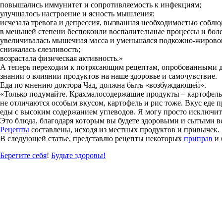
повышались иммунитет и сопротивляемость к инфекциям;
улучшалось настроение и ясность мышления;
исчезала тревога и депрессия, вызванная необходимостью соблюд
в меньшей степени беспокоили воспалительные процессы и бол
увеличивалась мышечная масса и уменьшался подкожно-жирово
снижалась слезливость;
возрастала физическая активность.»
А теперь переходим к потрясающим рецептам, опробованными до
знании о влиянии продуктов на наше здоровье и самочувствие.
Еда по мнению доктора Чад, должна быть «возбуждающей».
«Только подумайте. Крахмалосодержащие продукты – картофель
не отличаются особым вкусом, картофель и рис тоже. Вкус еде 
еды с высоким содержанием углеводов. Я могу просто исключить
Это блюда, благодаря которым вы будете здоровыми и сытыми ве
Рецепты
составлены, исходя из местных продуктов и привычек.
В следующей статье, представлю рецепты некоторых
приправ
и 
Берегите себя
!
Будьте здоровы!