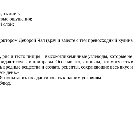
ать диету;
евые ощущения;
й слой;
ктором Деборой Чал (врач и вместе с тем превосходный кулинар
, рис и тесто пиццы – высокогликемичные углеводы, которые н
придают соусы и приправы. Осознав это, я поняла, что могу ест
 вредные вещества и создать рецепты, сохраняющие весь вкус и
сь день.»
 Я попытаюсь их адаптировать к нашим условиям.
блюд.