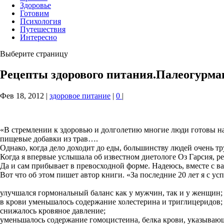
Здоровье
Готовим
Психология
Путешествия
Интересно
Выберите страницу
Рецепты здорового питания.Палеогурма
Фев 18, 2012
|
здоровое питание
|
0
|
«В стремлении к здоровью и долголетию многие люди готовы н
пищевые добавки из трав….
Однако, когда дело доходит до еды, большинству людей очень т
Когда я впервые услышала об известном диетологе Оз Гарсия, р
Да и сам прибывает в превосходной форме. Надеюсь, вместе с вам
Вот что об этом пишет автор книги. «За последние 20 лет я с у
улучшался гормональный баланс как у мужчин, так и у женщин;
в крови уменьшалось содержание холестерина и триглицеридов;
снижалось кровяное давление;
уменьшалось содержание гомоцистеина, белка крови, указывающ