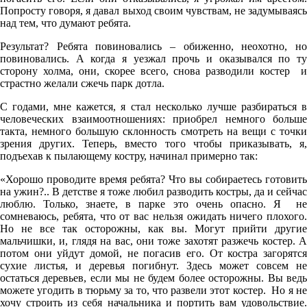
Попросту говоря, я давал выход своим чувствам, не задумываясь
над тем, что думают ребята.
Результат? Ребята повиновались – обиженно, неохотно, но
повиновались. А когда я уезжал прочь и оказывался по ту
сторону холма, они, скорее всего, снова разводили костер и
страстно желали сжечь парк дотла.
С годами, мне кажется, я стал несколько лучше разбираться в
человеческих взаимоотношениях: приобрел немного больше
такта, немного большую склонность смотреть на вещи с точки
зрения других. Теперь, вместо того чтобы приказывать, я,
подъехав к пылающему костру, начинал примерно так:
«Хорошо проводите время ребята? Что вы собираетесь готовить
на ужин?.. В детстве я тоже любил разводить костры, да и сейчас
люблю. Только, знаете, в парке это очень опасно. Я не
сомневаюсь, ребята, что от вас нельзя ожидать ничего плохого.
Но не все так осторожны, как вы. Могут прийти другие
мальчишки, и, глядя на вас, они тоже захотят разжечь костер. А
потом они уйдут домой, не погасив его. От костра загорятся
сухие листья, и деревья погибнут. Здесь может совсем не
остаться деревьев, если мы не будем более осторожны. Вы ведь
можете угодить в тюрьму за то, что развели этот костер. Но я не
хочу строить из себя начальника и портить вам удовольствие.