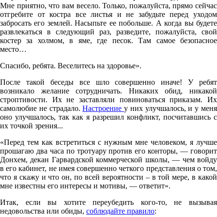
Мне приятно, что вам весело. Только, пожалуйста, прямо сейчас
отгребите от костра все листья и не забудьте перед уходом
забросать его землей. Насыпьте ее побольше. А когда вы будете
развлекаться в следующий раз, разведите, пожалуйста, свой
костер за холмом, в яме, где песок. Там самое безопасное
место…
Спасибо, ребята. Веселитесь на здоровье».
После такой беседы все шло совершенно иначе! У ребят
возникало желание сотрудничать. Никаких обид, никакой
строптивости. Их не заставляли повиноваться приказам. Их
самолюбие не страдало.
Настроение
у них улучшалось, и у мен
оно улучшалось, так как я разрешил конфликт, посчитавшись с
их точкой зрения...
«Перед тем как встретиться с нужным мне человеком, я лучше
прошагаю два часа по тротуару против его конторы, — говорит
Донхем, декан Гарвардской коммерческой школы, — чем войду
в его кабинет, не имея совершенно четкого представления о том,
что я скажу и что он, по всей вероятности – в той мере, в какой
мне известны его интересы и мотивы, — ответит».
Итак, если вы хотите переубедить кого-то, не вызывая
недовольства или обиды,
соблюдайте правило
: