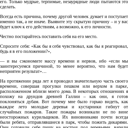
его. Только мудрые, терпимые, незаурядные люди пытаются это
сделать.
Всегда есть причина, почему другой человек думает и поступает
именно так, а не иначе. Выявите эту скрытую причину – и у вас
будет ключ к его действиям, а возможно, к его личности.
Честно постарайтесь поставить себя на его место.
Спросите себя: «Как бы я себя чувствовал, как бы я реагировал,
будь я в его положении?»,
— и вы сэкономите массу времени и нервов, ибо «если мы
заинтересуемся причиной, то менее вероятно, что нам будет
неприятен результат»…
На протяжении ряда лет я проводил значительную часть своего
времени, совершая прогулки пешком или верхом в парке,
расположенном вблизи моего дома. В некоторых отношениях я
похожу на друидов древней Галлии – как они, я готов
поклоняться дубам. Вот почему мне было горько видеть, как
каждое лето молодые деревья и кустарники гибнут от
случайных пожаров. Такие пожары возникали не по вине
неосторожных курильщиков. Их виновниками почти всегда
были ребята, отправлявшиеся в парк, чтобы пожить дикарями.
Они готовили себе пищу на кострах под деревьями, варили