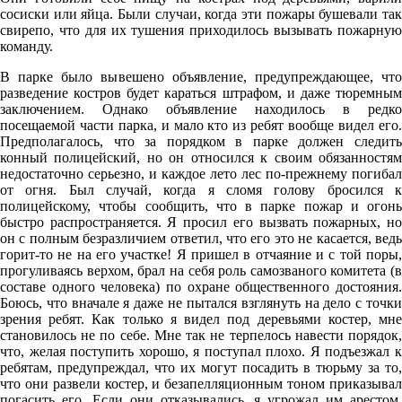
сосиски или яйца. Были случаи, когда эти пожары бушевали так
свирепо, что для их тушения приходилось вызывать пожарную
команду.
В парке было вывешено объявление, предупреждающее, что
разведение костров будет караться штрафом, и даже тюремным
заключением. Однако объявление находилось в редко
посещаемой части парка, и мало кто из ребят вообще видел его.
Предполагалось, что за порядком в парке должен следить
конный полицейский, но он относился к своим обязанностям
недостаточно серьезно, и каждое лето лес по-прежнему погибал
от огня. Был случай, когда я сломя голову бросился к
полицейскому, чтобы сообщить, что в парке пожар и огонь
быстро распространяется. Я просил его вызвать пожарных, но
он с полным безразличием ответил, что его это не касается, ведь
горит-то не на его участке! Я пришел в отчаяние и с той поры,
прогуливаясь верхом, брал на себя роль самозваного комитета (в
составе одного человека) по охране общественного достояния.
Боюсь, что вначале я даже не пытался взглянуть на дело с точки
зрения ребят. Как только я видел под деревьями костер, мне
становилось не по себе. Мне так не терпелось навести порядок,
что, желая поступить хорошо, я поступал плохо. Я подъезжал к
ребятам, предупреждал, что их могут посадить в тюрьму за то,
что они развели костер, и безапелляционным тоном приказывал
погасить его. Если они отказывались, я угрожал им арестом.