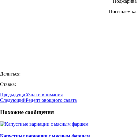
Поджаривае
Посыпаем ка
Делиться:
Ставка:
Предыдущий
Знаки внимания
Следующий
Рецепт овощного салата
Похожие сообщения
Капустные вариации с мясным фаршем