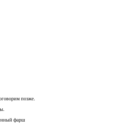
поговорим позже.
ы.
ченный фарш